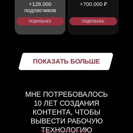
+128.000
+700.000 ₽
подписчиков
ПОДРОБНЕЕ
ПОДРОБНЕЕ
ПОКАЗАТЬ БОЛЬШЕ
МНЕ ПОТРЕБОВАЛОСЬ
ВЛАДИМИР
ВЛАДА
10 ЛЕТ СОЗДАНИЯ
ВАЗГЕН
АРТЕМ
корейская косметика
фитнес-тренер
фитнес-тренер
ювелирка
КОНТЕНТА, ЧТОБЫ
+500.000 ₽
+800.000 ₽
+373.000
+224.000
ВЫВЕСТИ РАБОЧУЮ
подписчиков
подписчиков
ТЕХНОЛОГИЮ