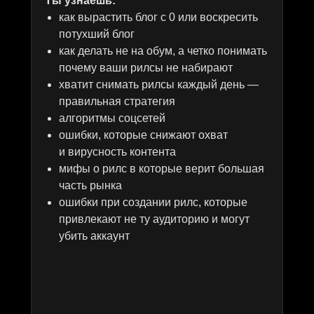
Ты узнаешь:
+1.000.000 ₽
+33.000
+39.000
+62.000
как вырастить блог с 0 или воскресить
подписчиков
подписчиков
подписчиков
потухший блог
как делать не на обум, а четко понимать
ПОДРОБНЕЕ
ПОДРОБНЕЕ
ПОДРОБНЕЕ
ПОДРОБНЕЕ
почему ваши рилсы не набирают
хватит снимать рилсы каждый день —
правильная стратегия
алгоритмы соцсетей
ошибки, которые снижают охват
ИЛЬЯСИМУС
АЛЕКС
ПАВЕЛ
АЛЛА
и вирусность контента
музыкальный продюсер
рилсмейкер
веб-дизайнер
зоопсихолог
мифы о рилс в которые верит большая
+61.000
+67.000
+465.000 ₽
+16.000
часть рынка
подписчиков
подписчиков
подписчиков
ошибки при создании рилс, которые
привлекают не ту аудиторию и могут
ПОДРОБНЕЕ
ПОДРОБНЕЕ
ПОДРОБНЕЕ
ПОДРОБНЕЕ
убить аккаунт
СВЕТЛАНА
АЛЬБИНА