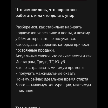
подписчиков
подписчиков
подписчиков
Что изменилось, что перестало
ПОДРОБНЕЕ
ПОДРОБНЕЕ
ПОДРОБНЕЕ
ПОДРОБНЕЕ
работать и на что делать упор
Разберемся, как стабильно набирать
подпичиков через рилс и посты, и почему
у 95% авторов это не получается.
АЛЕКСАНДР
САРДОР
РОЗАЛИЯ
АРТЕМ
Как создавать воронки, которые приносят
массажист
фитнес
фудблогер
фитнес
постоянные продажи.
+30.000
+17.000
+1.600.000 ₽
+51.000
Актуальные связки, что сейчас вести и как:
подписчиков
подписчиков
подписчиков
Инстаграм, Тредс, ТГ, Ютуб.
Как не затрачивать минимум времени
ПОДРОБНЕЕ
ПОДРОБНЕЕ
ПОДРОБНЕЕ
ПОДРОБНЕЕ
и получать максимальные охваты.
Почему, сейчас идеальное время старта
блога — минимум конкуренции, максимум
внимания.
АНАСТАСИЯ
ОКСАНА
ВЕРОНИКА
ТАТЬЯНА
маркетолог
сексолог
легкая атлетика
маникюр